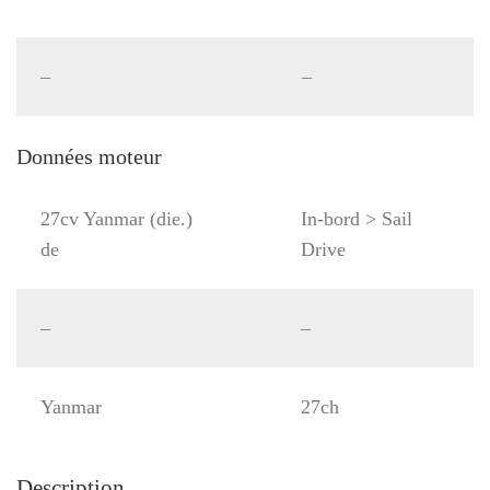
–
–
Données moteur
27cv Yanmar (die.)
In-bord > Sail
de
Drive
–
–
Yanmar
27ch
Description