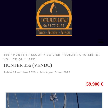
Skip
to
content
356
HUNTER
SLOOP
VOILIER
VOILIER CROISIÈRE
VOILIER QUILLARD
HUNTER 356 (VENDU)
Publié
12 octobre 2020
-
Mis à jour
3 mai 2022
59.900 €