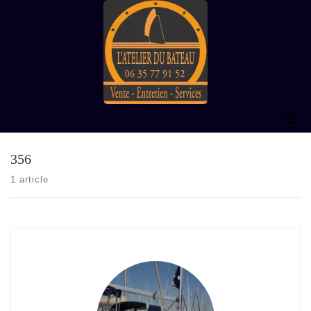
Skip
to
content
356
1 article