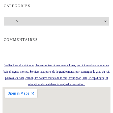
CATÉGORIES
Catégories
COMMENTAIRES
Voilier à vendre et à louer, bateau moteur à vendre et à louer, yacht à vendre et à louer en
baie d’aigues mortes. Services aux ports de la grande motte, port camargue le grau du roi,
palavas les flots, carnon, les saintes maries de la mer, frontignan, sète, le cap d’agde, et
plus généralement dans le languedoc roussillon.