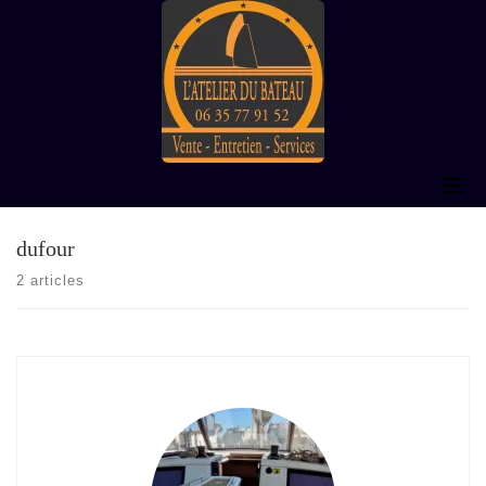
Skip
to
content
dufour
2 articles