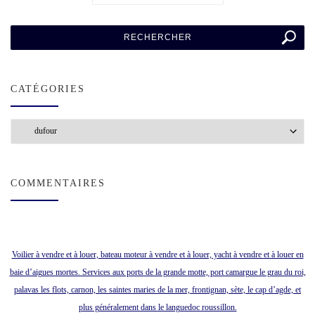
CATÉGORIES
Catégories
COMMENTAIRES
Voilier à vendre et à louer, bateau moteur à vendre et à louer, yacht à vendre et à louer en
baie d’aigues mortes. Services aux ports de la grande motte, port camargue le grau du roi,
palavas les flots, carnon, les saintes maries de la mer, frontignan, sète, le cap d’agde, et
plus généralement dans le languedoc roussillon.