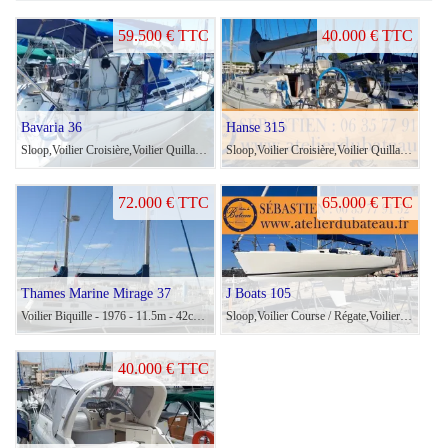
59.500 € TTC
40.000 € TTC
Bavaria 36
Hanse 315
Sloop,Voilier Croisière,Voilier Quillard - 2003 - 11.4m - 30cv MD2030 Volvo
Sloop,Voilier Croisière,Voilier Quillard - 2007 - 9.45m - 20cv Yanmar
72.000 € TTC
65.000 € TTC
Thames Marine Mirage 37
J Boats 105
Voilier Biquille - 1976 - 11.5m - 42cv CRAFTSMAN Craftsman
Sloop,Voilier Course / Régate,Voilier Quillard - 2006 - 10.5m - 18cv D1-20 Volvo Penta
40.000 € TTC