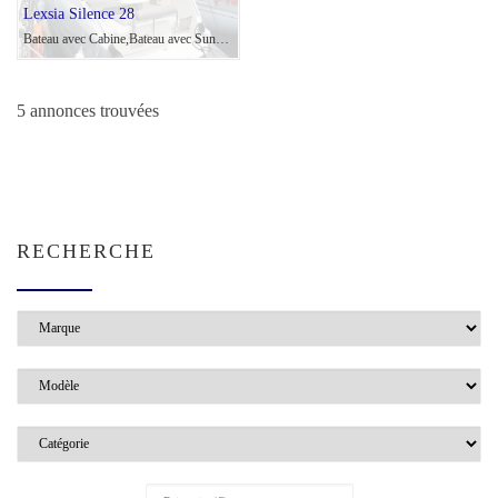
Lexsia Silence 28
Bateau avec Cabine,Bateau avec Sundeck,Day Cruiser - 2007 - 7.48m - 190cv Volvo D3- Volvo Penta
5 annonces trouvées
RECHERCHE