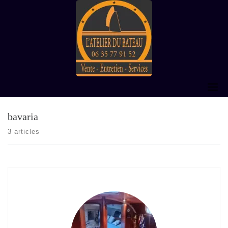
Skip
to
content
bavaria
3 articles