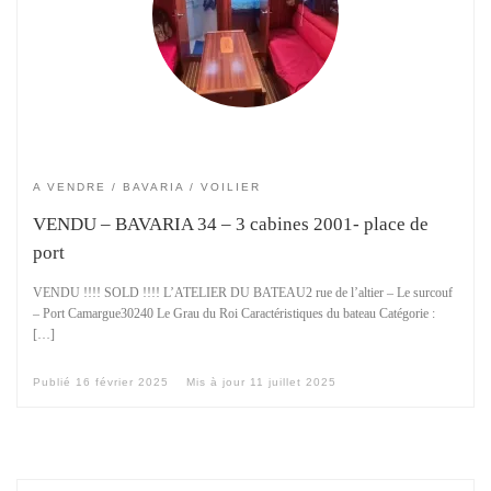
A VENDRE
BAVARIA
VOILIER
VENDU – BAVARIA 34 – 3 cabines 2001- place de
port
VENDU !!!! SOLD !!!! L’ATELIER DU BATEAU2 rue de l’altier – Le surcouf
– Port Camargue30240 Le Grau du Roi Caractéristiques du bateau Catégorie :
[…]
Publié
16 février 2025
Mis à jour
11 juillet 2025