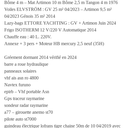
Bôme 4 m – Mat Artimon 10 m Bôme 2,5 m Tangon 4 m 1976
Voiles ELVSTRÖM : GV 25 m² 04/2023 – Artimon 9,5 m²
04/2023 Génois 35 m² 2014
Lazy-bags ETTORE YACHTING : GV + Artimon Juin 2024
Frigo ISOTHERM 12 V/220 V Automatique 2014
Chauffe eau : 40 L. 220V.
Annexe + 3 pers + Moteur HB mercury 2,5 neuf (35H)
Gréement dormant 2014 vérifié en 2024
barre a roue hydraulique
panneaux solaires
vhf ais asn ro 4800
Navtex furuno
epirb – Vhf portable Asn
Gps traceur raymarine
sondeur radar raymarine
a77 – girouette anemo st70
pilote auto st7000
guindeau électrique lofrans tigre chaine 50m de 10 04/2019 avec