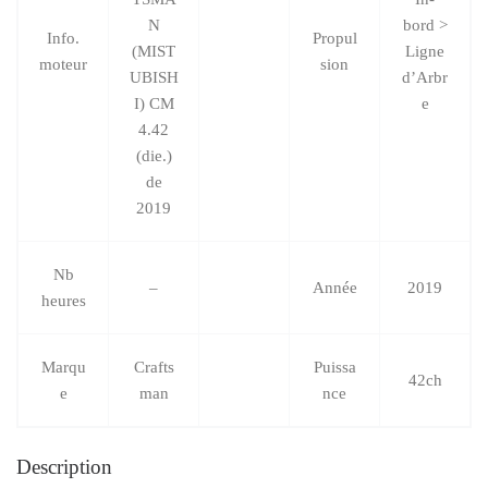
N
bord >
Info.
Propul
(MIST
Ligne
moteur
sion
UBISH
d’Arbr
I) CM
e
4.42
(die.)
de
2019
Nb
–
Année
2019
heures
Marqu
Crafts
Puissa
42ch
e
man
nce
Description