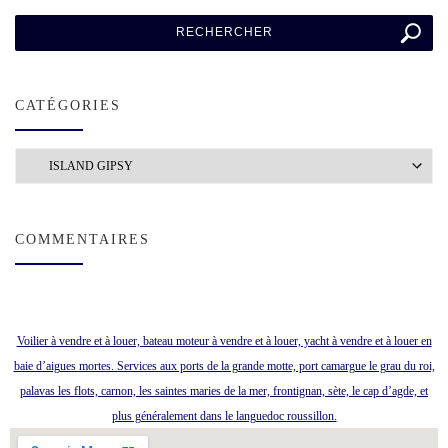
CATÉGORIES
Catégories
COMMENTAIRES
Voilier à vendre et à louer, bateau moteur à vendre et à louer, yacht à vendre et à louer en
baie d’aigues mortes. Services aux ports de la grande motte, port camargue le grau du roi,
palavas les flots, carnon, les saintes maries de la mer, frontignan, sète, le cap d’agde, et
plus généralement dans le languedoc roussillon.