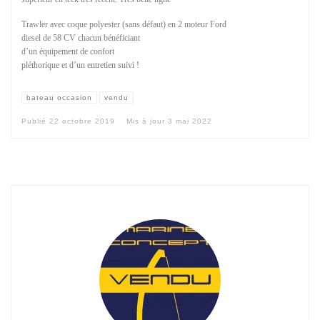
Trawler avec coque polyester (sans défaut) en 2 moteur Ford
diesel de 58 CV chacun bénéficiant
d’un équipement de confort
pléthorique et d’un entretien suivi !
bateau occasion
vendu
Publié
22 octobre 2019
Mis à jour
3 mai 2022