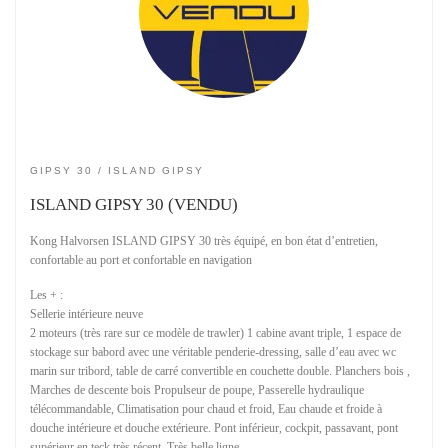
GIPSY 30
ISLAND GIPSY
ISLAND GIPSY 30 (VENDU)
Kong Halvorsen ISLAND GIPSY 30 très équipé, en bon état d’entretien,
confortable au port et confortable en navigation
Les + :
Sellerie intérieure neuve
2 moteurs (très rare sur ce modèle de trawler) 1 cabine avant triple, 1 espace de
stockage sur babord avec une véritable penderie-dressing, salle d’eau avec wc
marin sur tribord, table de carré convertible en couchette double. Planchers bois ,
Marches de descente bois Propulseur de poupe, Passerelle hydraulique
télécommandable, Climatisation pour chaud et froid, Eau chaude et froide à
douche intérieure et douche extérieure. Pont inférieur, cockpit, passavant, pont
supérieur en teck très récent. Très belle ligne